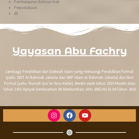
Pembelajaran Bahasa Arab
Perpustakaan
dll.
Yayasan Abu Fachry
Lembaga Pendidikan dan Dakwah Islam yang menaungi Pendidikan Formal
(yaitu: SDIT Ar Rahmah Jakarta dan SMP Islam Ar Rahmah Jakarta) dan Non
Formal (yaitu: Rumah Qur’an Ibnu Katsir). Berdiri sejak tahun 2010 Masehi atau
tahun 1431 Hijriyah berdasarkan SK Menkumhan: AHU.2082.AH.01.04 Tahun 2010