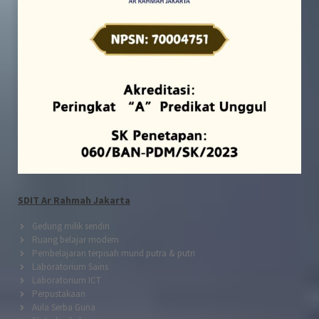
SDIT Ar Rahmah Jakarta
Gedung milik sendiri
Ruang belajar modern
Pembelajaran terpisah murid putra & putri
Laboratorium Sains
Laboratorium ICT
Perpustakaan
Aula Serba Guna