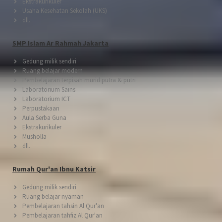
Ekstrakurikuler
Usaha Kesehatan Sekolah (UKS)
dll.
SMP Islam Ar Rahmah Jakarta
Gedung milik sendiri
Ruang belajar modern
Pembelajaran terpisah murid putra & putri
Laboratorium Sains
Laboratorium ICT
Perpustakaan
Aula Serba Guna
Ekstrakurikuler
Musholla
dll.
Rumah Qur'an Ibnu Katsir
Gedung milik sendiri
Ruang belajar nyaman
Pembelajaran tahsin Al Qur'an
Pembelajaran tahfiz Al Qur'an